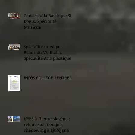
Concert à la Basilique St
Denis. Spécialité
Musique
Spécialité musique.
Echos du Walhalla.
Spécialité Arts plastiques.
INFOS COLLEGE RENTREE
L'EPS à l'heure slovène :
retour sur mon job
shadowing à Ljubljana