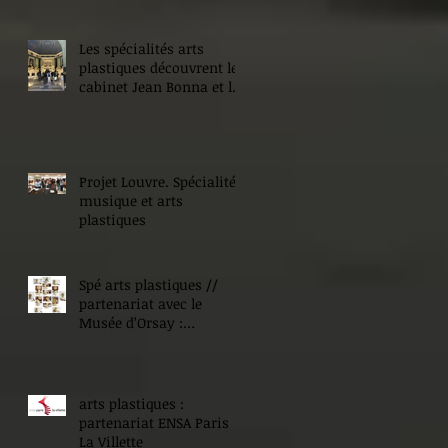
Les spécialités arts
plastiques découvrent le
cabinet Jean Bonna et les
Beaux-Arts de Paris
Projet Louvre. Spécialité
musique et arts
plastiques
Spé arts plastiques //
partenariat avec le
Musée d’Orsay :
Expositions !
arts plastiques :
partenariat ENSA Paris
La Villette