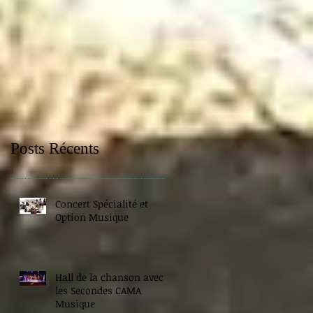
Posts Récents
Concert Spécialité et
Option Musique
Hall de la chanson avec
les Secondes CAMA
Musique