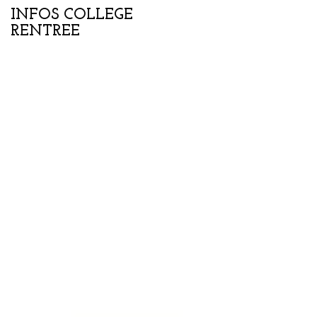
INFOS COLLEGE
Portes ouvertes
RENTREE
collège-lycée samedi
07 février