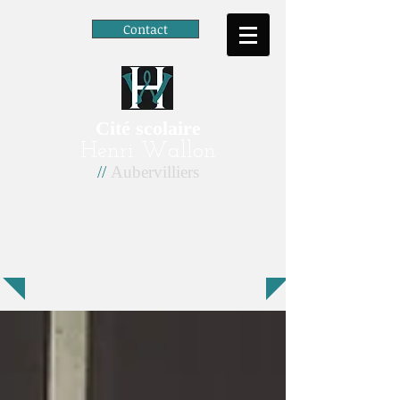
Contact
Cité scolaire
Henri Wallon
//
Aubervilliers