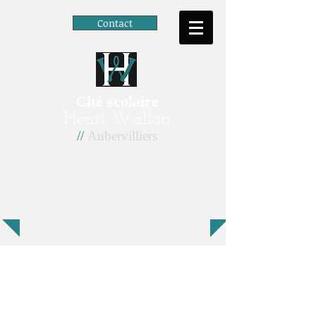
Contact
Cité scolaire
Henri Wallon
//
Aubervilliers