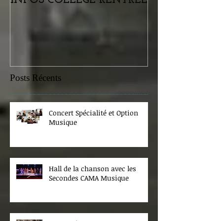
INFOS COLLEGE RENTREE
Portes ouvertes
samedi 07 févr
Posts Récents
Concert Spécialité et Option
Musique
Hall de la chanson avec les
Secondes CAMA Musique