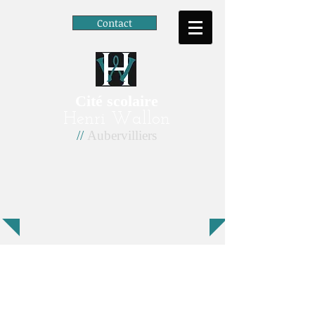
Contact
Cité scolaire
Henri Wallon
//
Aubervilliers