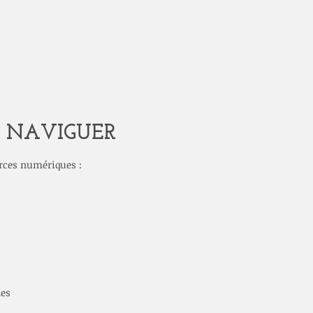
T NAVIGUER
ources numériques :
les