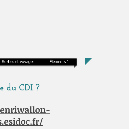
Sorties et voyages
Éléments 1
te du CDI ?
henriwallon-
.esidoc.fr/