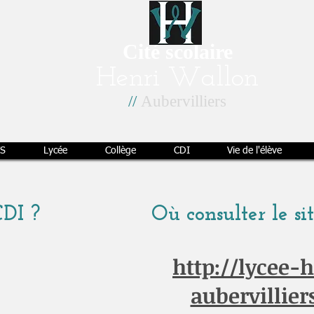
Cité scolaire
Henri Wallon
//
Aubervilliers
S
Lycée
Collège
CDI
Vie de l'élève
DI ?
Où consulter le si
http://lycee-
aubervilliers