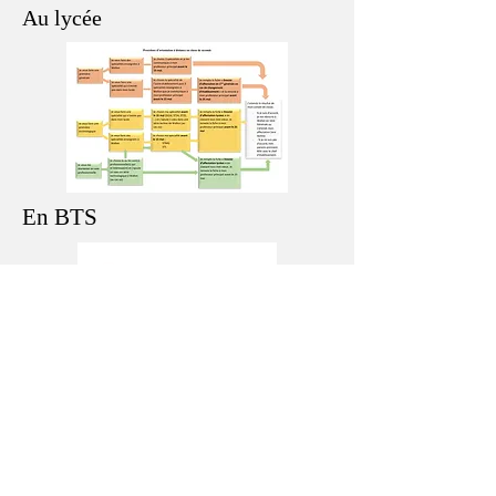
Au lycée
En BTS
Cliquez pour ouvrir l'image
© Cité scolaire Henri Wallon
Mentions légales
146 rue Jacques
Salvator
93290 Aubervilliers