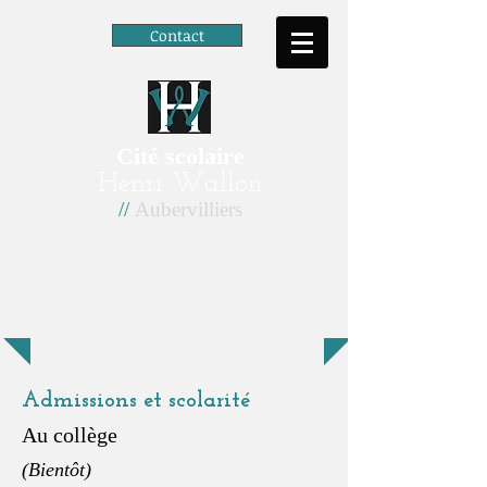
Contact
Cité scolaire
Henri Wallon
//
Aubervilliers
Admissions et scolarité
Au collège
(Bientôt)