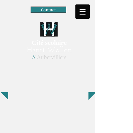
Contact
Cité scolaire
Henri Wallon
//
Aubervilliers