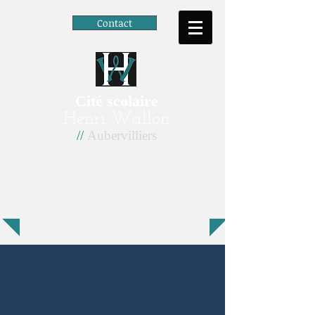
Contact
Cité scolaire
Henri Wallon
//
Aubervilliers