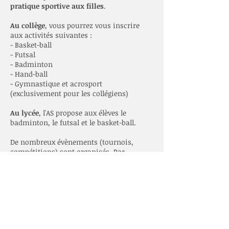
pratique sportive aux filles
.
Au collège
, vous pourrez vous inscrire
aux activités suivantes :
- Basket-ball
- Futsal
- Badminton
- Hand-ball
- Gymnastique et acrosport
(exclusivement pour les collégiens)
Au lycée
, l'AS propose aux élèves le
badminton, le futsal et le basket-ball.
De nombreux évènements (tournois,
compétitions) sont organisés. Par
ailleurs, à la rentrée 2021/2022, le projet «
Wallon Olympique » a été créé. Il permet à
l’ensemble des lycéens et des personnels
de l’établissement de se confronter lors de
tournois sportifs en badminton, futsal,
volley-ball et basket-ball.