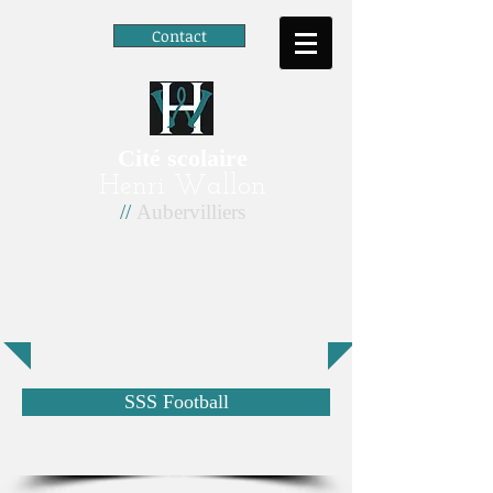
Contact
Cité scolaire
Henri Wallon
//
Aubervilliers
SSS Football