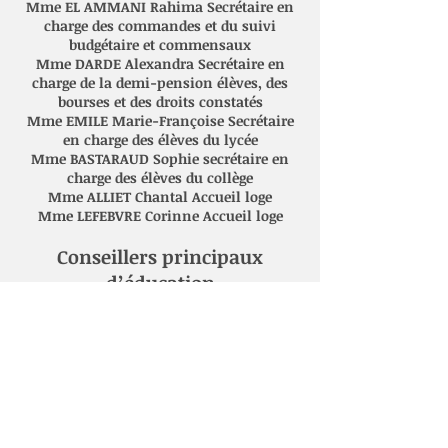
Mme EL AMMANI Rahima Secrétaire en
charge des commandes et du suivi
budgétaire et commensaux
Mme DARDE Alexandra Secrétaire en
charge de la demi-pension élèves, des
bourses et des droits constatés
Mme EMILE Marie-Françoise Secrétaire
en charge des élèves du lycée
Mme BASTARAUD Sophie secrétaire en
charge des élèves du collège
Mme ALLIET Chantal Accueil loge
Mme LEFEBVRE Corinne Accueil loge
Conseillers principaux
d’éducation
Mme LEGENT-DESSEAUX Léa en charge
des classes du lycée
Mme FAUVET Emilie en charge des
classes du lycée
Mme M’BAYE Sarah en charge des classes
du collège
Mme RAUZIER Emilie en charge des
classes du collège Personnels sociaux et