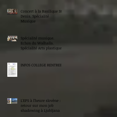
Concert à la Basilique St
Denis. Spécialité
Musique
Spécialité musique.
Echos du Walhalla.
Spécialité Arts plastiques.
INFOS COLLEGE RENTREE
L'EPS à l'heure slovène :
retour sur mon job
shadowing à Ljubljana