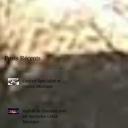
Posts Récents
Concert Spécialité et
Option Musique
Hall de la chanson avec
les Secondes CAMA
Musique