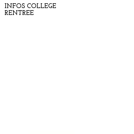
INFOS COLLEGE
Portes ouvertes
RENTREE
collège-lycée samedi
07 février