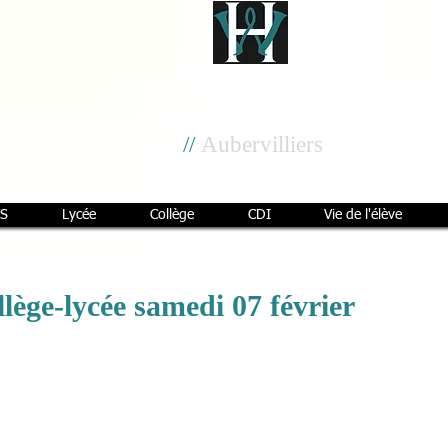
Cité scolaire
Henri Wallon
//
Aubervilliers
S
Lycée
Collège
CDI
Vie de l'élève
llège-lycée samedi 07 février