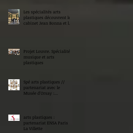
Les spécialités arts
plastiques découvrent le
cabinet Jean Bonna et les
Beaux-Arts de Paris
Projet Louvre. Spécialité
musique et arts
plastiques
Spé arts plastiques //
partenariat avec le
Musée d’Orsay :
Expositions !
arts plastiques :
partenariat ENSA Paris
La Villette