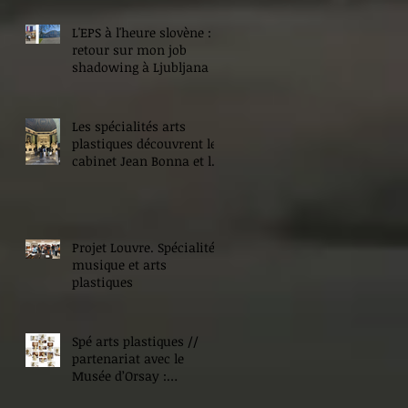
L'EPS à l'heure slovène :
retour sur mon job
shadowing à Ljubljana
Les spécialités arts
plastiques découvrent le
cabinet Jean Bonna et les
Beaux-Arts de Paris
Projet Louvre. Spécialité
musique et arts
plastiques
Spé arts plastiques //
partenariat avec le
Musée d’Orsay :
Expositions !