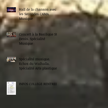
Hall de la chanson avec
les Secondes CAMA
Musique
Concert à la Basilique St
Denis. Spécialité
Musique
Spécialité musique.
Echos du Walhalla.
Spécialité Arts plastiques.
INFOS COLLEGE RENTREE