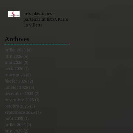
arts plastiques :
partenariat ENSA Paris
La Villette
Archives
juillet 2026
(4)
4 posts
juin 2026
(4)
4 posts
mai 2026
(3)
3 posts
avril 2026
(1)
1 post
mars 2026
(8)
8 posts
février 2026
(2)
2 posts
janvier 2026
(5)
5 posts
décembre 2025
(2)
2 posts
novembre 2025
(1)
1 post
octobre 2025
(3)
3 posts
septembre 2025
(3)
3 posts
août 2025
(1)
1 post
juillet 2025
(1)
1 post
juin 2025
(2)
2 posts