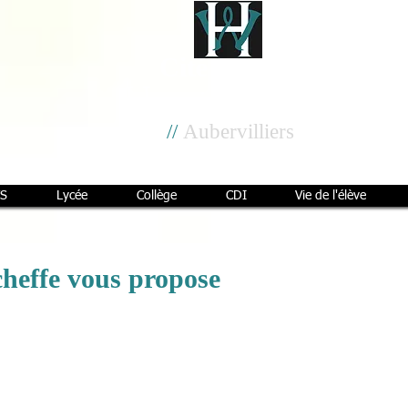
Cité scolaire
Henri Wallon
//
Aubervilliers
S
Lycée
Collège
CDI
Vie de l'élève
cheffe vous propose