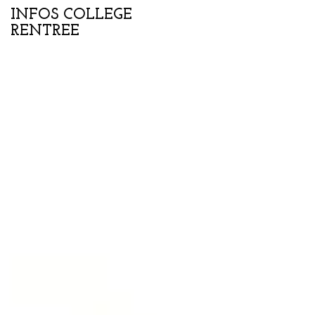
INFOS COLLEGE
Portes ouvertes
RENTREE
collège-lycée samedi
07 février