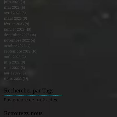
juin 2023
(3)
3 posts
mai 2023
(6)
6 posts
avril 2023
(8)
8 posts
mars 2023
(9)
9 posts
février 2023
(9)
9 posts
janvier 2023
(18)
18 posts
décembre 2022
(14)
14 posts
novembre 2022
(4)
4 posts
octobre 2022
(7)
7 posts
septembre 2022
(10)
10 posts
août 2022
(2)
2 posts
juin 2022
(9)
9 posts
mai 2022
(5)
5 posts
avril 2022
(8)
8 posts
mars 2022
(17)
17 posts
Rechercher par Tags
Pas encore de mots-clés.
Retrouvez-nous