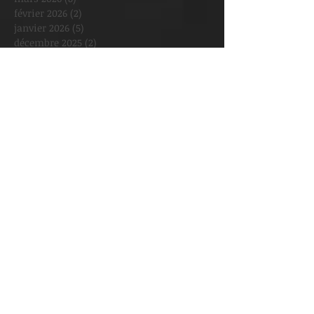
février 2026
(2)
2 posts
janvier 2026
(5)
5 posts
décembre 2025
(2)
2 posts
novembre 2025
(1)
1 post
octobre 2025
(3)
3 posts
septembre 2025
(3)
3 posts
août 2025
(1)
1 post
juillet 2025
(1)
1 post
juin 2025
(2)
2 posts
mai 2025
(6)
6 posts
avril 2025
(4)
4 posts
mars 2025
(6)
6 posts
février 2025
(8)
8 posts
janvier 2025
(2)
2 posts
décembre 2024
(3)
3 posts
novembre 2024
(5)
5 posts
octobre 2024
(2)
2 posts
septembre 2024
(6)
6 posts
août 2024
(1)
1 post
mai 2024
(2)
2 posts
avril 2024
(3)
3 posts