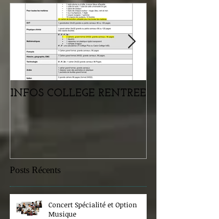
INFOS COLLEGE RENTREE
Portes ouvertes
samedi 07 févr
Posts Récents
Concert Spécialité et Option
Musique