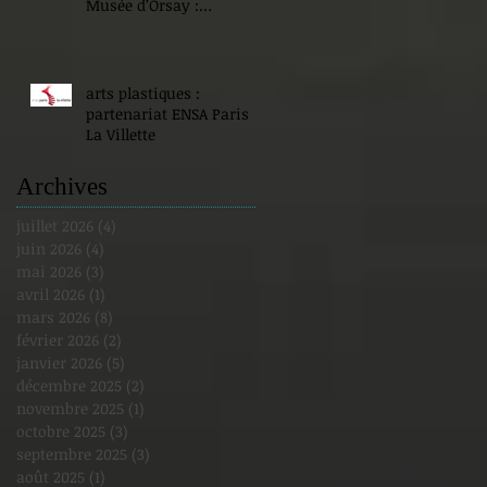
Musée d’Orsay :
Expositions !
arts plastiques :
partenariat ENSA Paris
La Villette
Archives
juillet 2026
(4)
4 posts
juin 2026
(4)
4 posts
mai 2026
(3)
3 posts
avril 2026
(1)
1 post
mars 2026
(8)
8 posts
février 2026
(2)
2 posts
janvier 2026
(5)
5 posts
décembre 2025
(2)
2 posts
novembre 2025
(1)
1 post
octobre 2025
(3)
3 posts
septembre 2025
(3)
3 posts
août 2025
(1)
1 post