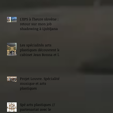
L'EPS à l'heure slovène :
retour sur mon job
shadowing à Ljubljana
Les spécialités arts
plastiques découvrent le
cabinet Jean Bonna et les
Beaux-Arts de Paris
Projet Louvre. Spécialité
musique et arts
plastiques
Spé arts plastiques //
partenariat avec le