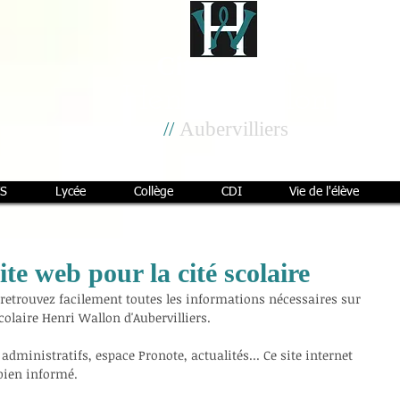
Cité scolaire
Henri Wallon
//
Aubervilliers
S
Lycée
Collège
CDI
Vie de l'élève
te web pour la cité scolaire
, retrouvez facilement toutes les informations nécessaires sur 
colaire Henri Wallon d'Aubervilliers.
ministratifs, espace Pronote, actualités... Ce site internet 
 bien informé.