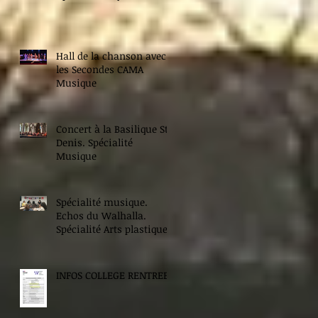
Hall de la chanson avec
les Secondes CAMA
Musique
Concert à la Basilique St
Denis. Spécialité
Musique
Spécialité musique.
Echos du Walhalla.
Spécialité Arts plastiques.
INFOS COLLEGE RENTREE