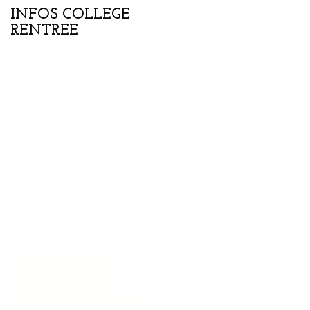
INFOS COLLEGE
Portes ouvertes
RENTREE
collège-lycée samedi
07 février