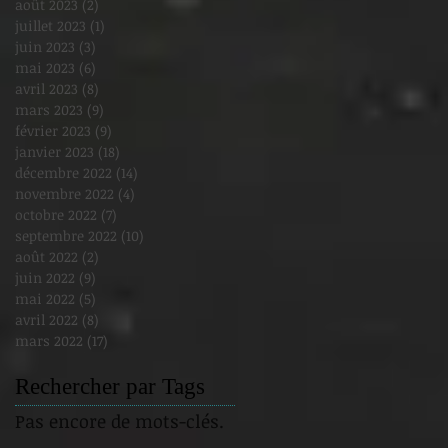
août 2023
(2)
2 posts
juillet 2023
(1)
1 post
juin 2023
(3)
3 posts
mai 2023
(6)
6 posts
avril 2023
(8)
8 posts
mars 2023
(9)
9 posts
février 2023
(9)
9 posts
janvier 2023
(18)
18 posts
décembre 2022
(14)
14 posts
novembre 2022
(4)
4 posts
octobre 2022
(7)
7 posts
septembre 2022
(10)
10 posts
août 2022
(2)
2 posts
juin 2022
(9)
9 posts
mai 2022
(5)
5 posts
avril 2022
(8)
8 posts
mars 2022
(17)
17 posts
Rechercher par Tags
Pas encore de mots-clés.