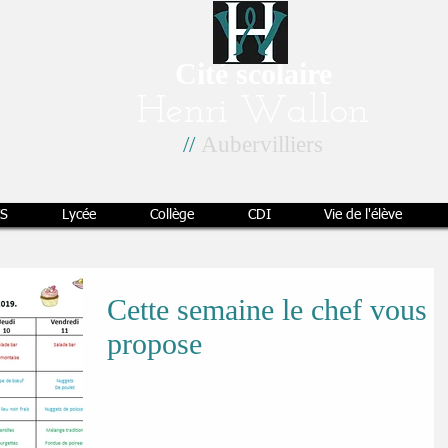
Cité scolaire
Henri Wallon
//
Aubervilliers
S
Lycée
Collège
CDI
Vie de l'élève
Cette semaine le chef vous
propose