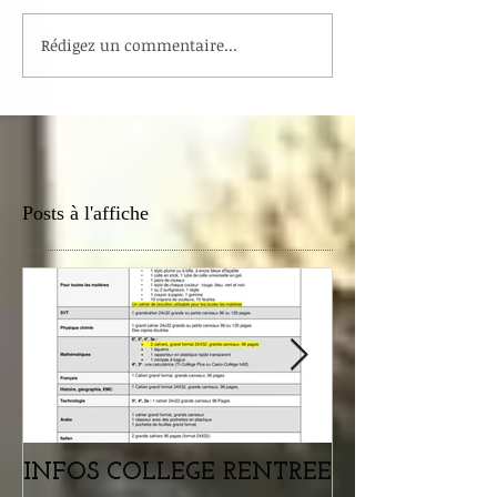
Rédigez un commentaire...
Posts à l'affiche
INFOS COLLEGE RENTREE
Portes ouvertes