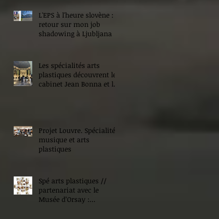
L'EPS à l'heure slovène :
retour sur mon job
shadowing à Ljubljana
Les spécialités arts
plastiques découvrent le
cabinet Jean Bonna et les
Beaux-Arts de Paris
Projet Louvre. Spécialité
musique et arts
plastiques
Spé arts plastiques //
partenariat avec le
Musée d’Orsay :
Expositions !