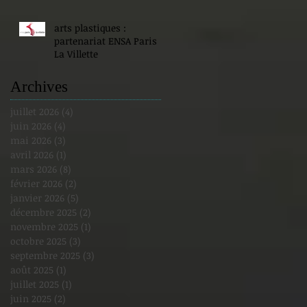
arts plastiques :
partenariat ENSA Paris
La Villette
Archives
juillet 2026
(4)
4 posts
juin 2026
(4)
4 posts
mai 2026
(3)
3 posts
avril 2026
(1)
1 post
mars 2026
(8)
8 posts
février 2026
(2)
2 posts
janvier 2026
(5)
5 posts
décembre 2025
(2)
2 posts
novembre 2025
(1)
1 post
octobre 2025
(3)
3 posts
septembre 2025
(3)
3 posts
août 2025
(1)
1 post
juillet 2025
(1)
1 post
juin 2025
(2)
2 posts