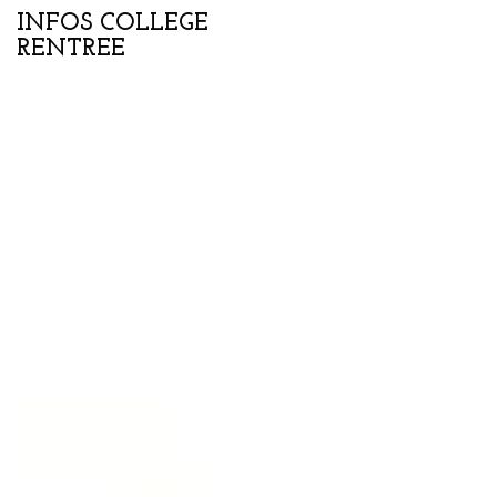
INFOS COLLEGE
Portes ouvertes
RENTREE
collège-lycée samedi
07 février