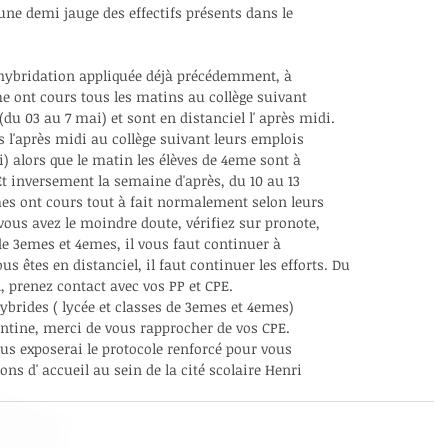
une demi jauge des effectifs présents dans le
e hybridation appliquée déjà précédemment, à
me ont cours tous les matins au collège suivant
u 03 au 7 mai) et sont en distanciel l' après midi. 
 l'après midi au collège suivant leurs emplois
 alors que le matin les élèves de 4eme sont à
Et inversement la semaine d'après, du 10 au 13
es ont cours tout à fait normalement selon leurs
vous avez le moindre doute, vérifiez sur pronote,
 de 3emes et 4emes, il vous faut continuer à
s êtes en distanciel, il faut continuer les efforts. Du
, prenez contact avec vos PP et CPE. 
ybrides ( lycée et classes de 3emes et 4emes)
antine, merci de vous rapprocher de vos CPE.
s exposerai le protocole renforcé pour vous
ons d' accueil au sein de la cité scolaire Henri