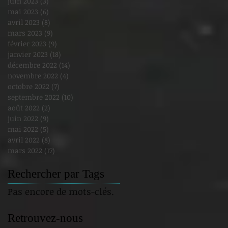
juin 2023
(3)
3 posts
mai 2023
(6)
6 posts
avril 2023
(8)
8 posts
mars 2023
(9)
9 posts
février 2023
(9)
9 posts
janvier 2023
(18)
18 posts
décembre 2022
(14)
14 posts
novembre 2022
(4)
4 posts
octobre 2022
(7)
7 posts
septembre 2022
(10)
10 posts
août 2022
(2)
2 posts
juin 2022
(9)
9 posts
mai 2022
(5)
5 posts
avril 2022
(8)
8 posts
mars 2022
(17)
17 posts
Rechercher par Tags
Pas encore de mots-clés.
Retrouvez-nous