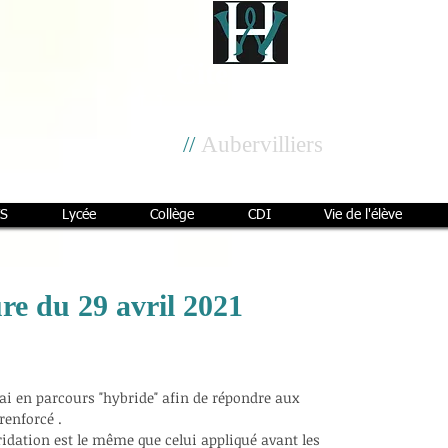
Cité scolaire
Henri Wallon
//
Aubervilliers
S
Lycée
Collège
CDI
Vie de l'élève
re du 29 avril 2021
mai en parcours "hybride" afin de répondre aux
renforcé .
bridation est le même que celui appliqué avant les