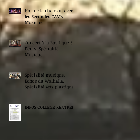
Hall de la chanson avec
les Secondes CAMA
Musique
Concert à la Basilique St
Denis. Spécialité
Musique
Spécialité musique.
Echos du Walhalla.
Spécialité Arts plastiques.
INFOS COLLEGE RENTREE