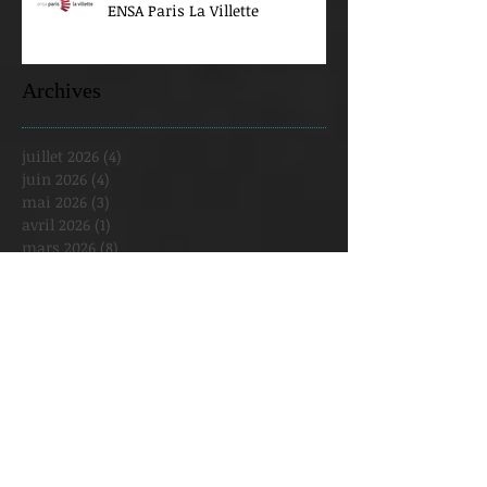
ENSA Paris La Villette
Archives
juillet 2026
(4)
4 posts
juin 2026
(4)
4 posts
mai 2026
(3)
3 posts
avril 2026
(1)
1 post
mars 2026
(8)
8 posts
février 2026
(2)
2 posts
janvier 2026
(5)
5 posts
décembre 2025
(2)
2 posts
novembre 2025
(1)
1 post
octobre 2025
(3)
3 posts
septembre 2025
(3)
3 posts
août 2025
(1)
1 post
juillet 2025
(1)
1 post
juin 2025
(2)
2 posts
mai 2025
(6)
6 posts