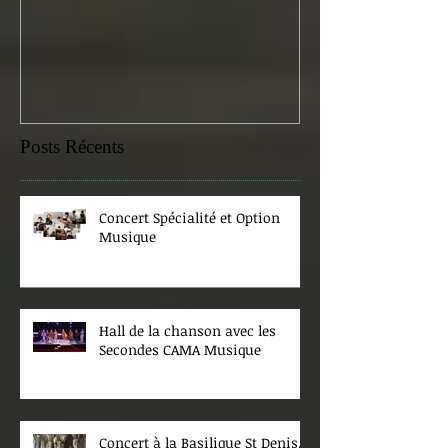
samedi 07 févr
Posts Récents
Concert Spécialité et Option
Musique
Hall de la chanson avec les
Secondes CAMA Musique
Concert à la Basilique St Denis.