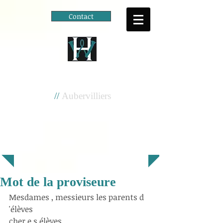
Contact
Cité scolaire
Henri Wallon
//
Aubervilliers
Mot de la proviseure
Mesdames , messieurs les parents d 
'élèves 
cher.e.s élèves 