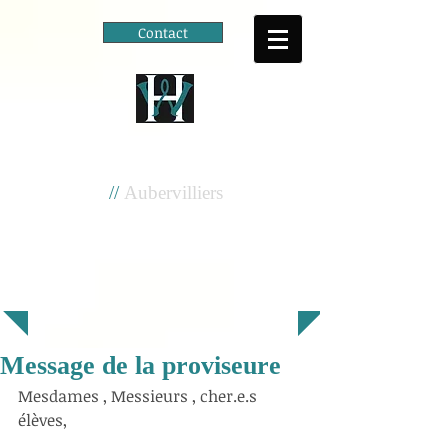
Contact
Cité scolaire
Henri Wallon
//
Aubervilliers
Message de la proviseure
Mesdames , Messieurs , cher.e.s 
élèves,