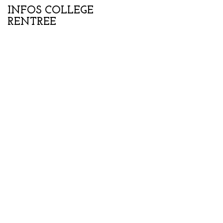
INFOS COLLEGE
Portes ouvertes
RENTREE
collège-lycée samedi
07 février