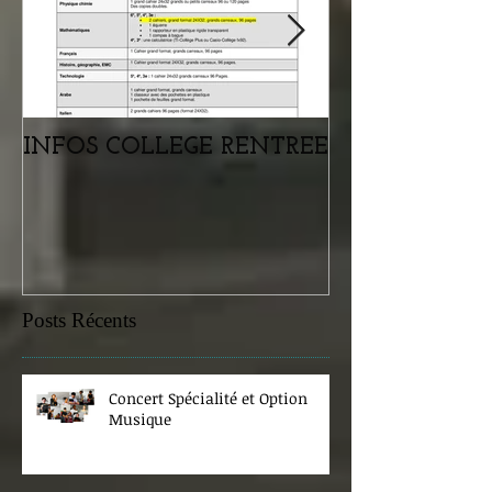
INFOS COLLEGE RENTREE
Portes ouvertes
samedi 07 févr
Posts Récents
Concert Spécialité et Option
Musique