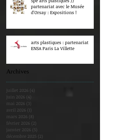
Spé arts plastiques //
partenariat avec le Musée
d’Orsay : Expositions !
arts plastiques : partenariat
ENSA Paris La Villette
Archives
juillet 2026
(4)
4 posts
juin 2026
(4)
4 posts
mai 2026
(3)
3 posts
avril 2026
(1)
1 post
mars 2026
(8)
8 posts
février 2026
(2)
2 posts
janvier 2026
(5)
5 posts
décembre 2025
(2)
2 posts