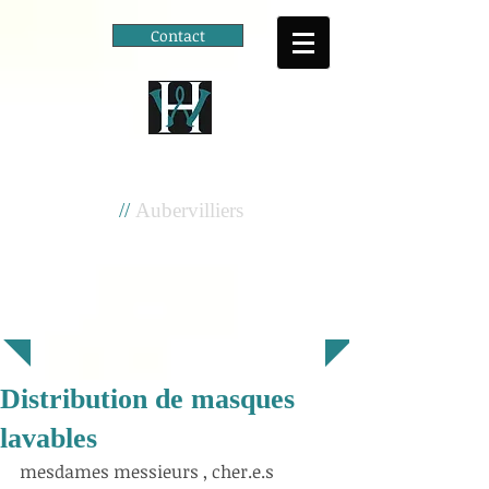
Contact
Cité scolaire
Henri Wallon
//
Aubervilliers
Distribution de masques
lavables
mesdames messieurs , cher.e.s 