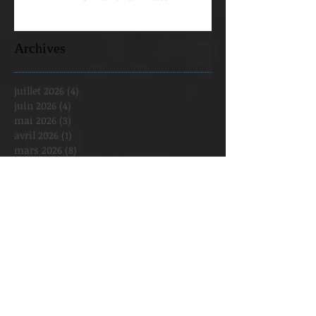
Archives
juillet 2026
(4)
4 posts
juin 2026
(4)
4 posts
mai 2026
(3)
3 posts
avril 2026
(1)
1 post
mars 2026
(8)
8 posts
février 2026
(2)
2 posts
janvier 2026
(5)
5 posts
décembre 2025
(2)
2 posts
novembre 2025
(1)
1 post
octobre 2025
(3)
3 posts
septembre 2025
(3)
3 posts
août 2025
(1)
1 post
juillet 2025
(1)
1 post
juin 2025
(2)
2 posts
mai 2025
(6)
6 posts
avril 2025
(4)
4 posts