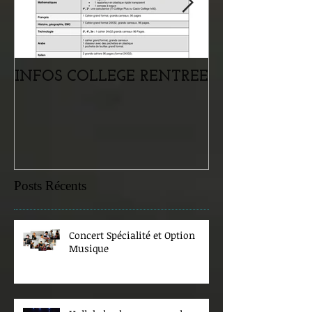
INFOS COLLEGE RENTREE
Portes ouvertes
samedi 07 févr
Posts Récents
Concert Spécialité et Option
Musique