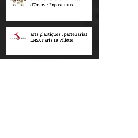
d’Orsay : Expositions !
arts plastiques : partenariat
ENSA Paris La Villette
Archives
juillet 2026
(4)
4 posts
juin 2026
(4)
4 posts
mai 2026
(3)
3 posts
avril 2026
(1)
1 post
mars 2026
(8)
8 posts
février 2026
(2)
2 posts
janvier 2026
(5)
5 posts
décembre 2025
(2)
2 posts
novembre 2025
(1)
1 post