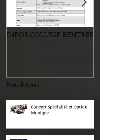
INFOS COLLEGE RENTREE
Portes ouvertes
samedi 07 févr
Posts Récents
Concert Spécialité et Option
Musique