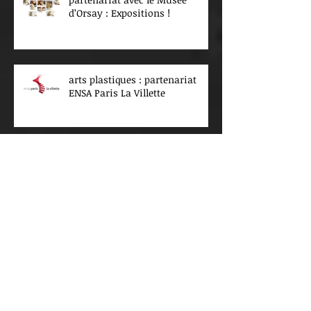
d’Orsay : Expositions !
arts plastiques : partenariat
ENSA Paris La Villette
Archives
juillet 2026
(4)
4 posts
juin 2026
(4)
4 posts
mai 2026
(3)
3 posts
avril 2026
(1)
1 post
mars 2026
(8)
8 posts
février 2026
(2)
2 posts
janvier 2026
(5)
5 posts
décembre 2025
(2)
2 posts
novembre 2025
(1)
1 post