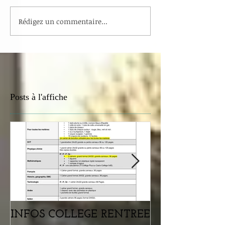
Rédigez un commentaire...
Posts à l'affiche
INFOS COLLEGE RENTREE
Portes ouvertes