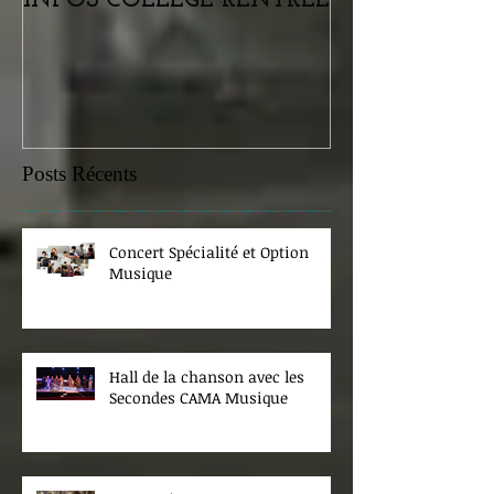
INFOS COLLEGE RENTREE
Portes ouvertes
samedi 07 févr
Posts Récents
Concert Spécialité et Option
Musique
Hall de la chanson avec les
Secondes CAMA Musique