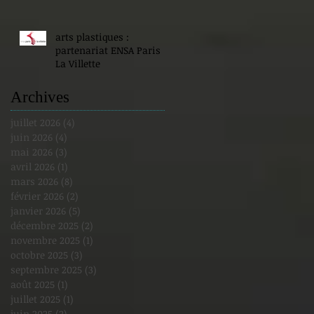
arts plastiques :
partenariat ENSA Paris
La Villette
Archives
juillet 2026
(4)
4 posts
juin 2026
(4)
4 posts
mai 2026
(3)
3 posts
avril 2026
(1)
1 post
mars 2026
(8)
8 posts
février 2026
(2)
2 posts
janvier 2026
(5)
5 posts
décembre 2025
(2)
2 posts
novembre 2025
(1)
1 post
octobre 2025
(3)
3 posts
septembre 2025
(3)
3 posts
août 2025
(1)
1 post
juillet 2025
(1)
1 post
juin 2025
(2)
2 posts