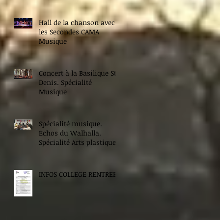
Hall de la chanson avec
les Secondes CAMA
Musique
Concert à la Basilique St
Denis. Spécialité
Musique
Spécialité musique.
Echos du Walhalla.
Spécialité Arts plastiques.
INFOS COLLEGE RENTREE