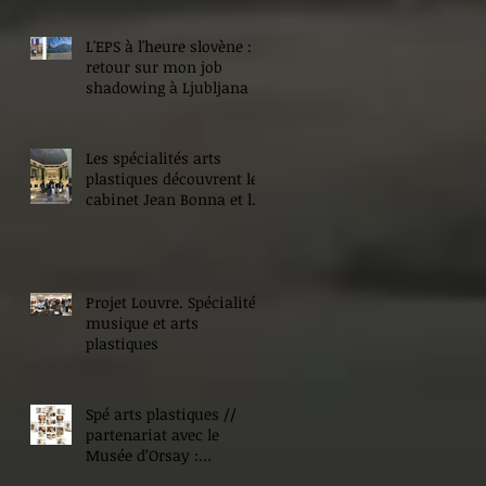
L'EPS à l'heure slovène :
retour sur mon job
shadowing à Ljubljana
Les spécialités arts
plastiques découvrent le
cabinet Jean Bonna et les
Beaux-Arts de Paris
Projet Louvre. Spécialité
musique et arts
plastiques
Spé arts plastiques //
partenariat avec le
Musée d’Orsay :
Expositions !