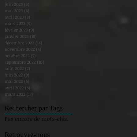
juin 2023
(3)
3 posts
mai 2023
(6)
6 posts
avril 2023
(8)
8 posts
mars 2023
(9)
9 posts
février 2023
(9)
9 posts
janvier 2023
(18)
18 posts
décembre 2022
(14)
14 posts
novembre 2022
(4)
4 posts
octobre 2022
(7)
7 posts
septembre 2022
(10)
10 posts
août 2022
(2)
2 posts
juin 2022
(9)
9 posts
mai 2022
(5)
5 posts
avril 2022
(8)
8 posts
mars 2022
(17)
17 posts
Rechercher par Tags
Pas encore de mots-clés.
Retrouvez-nous