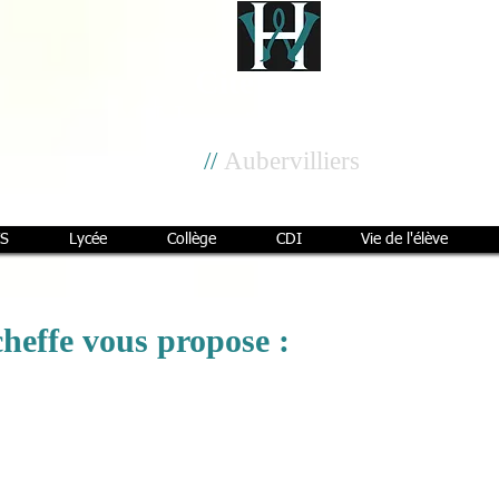
Cité scolaire
Henri Wallon
//
Aubervilliers
S
Lycée
Collège
CDI
Vie de l'élève
cheffe vous propose :