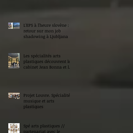
L'EPS à l'heure slovène :
retour sur mon job
shadowing à Ljubljana
Les spécialités arts
plastiques découvrent le
cabinet Jean Bonna et les
Beaux-Arts de Paris
Projet Louvre. Spécialité
musique et arts
plastiques
Spé arts plastiques //
partenariat avec le