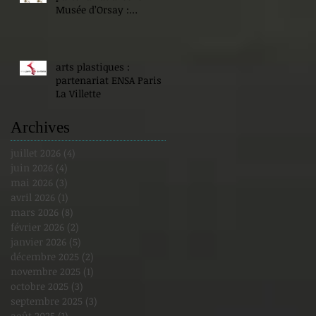
Musée d’Orsay :
Expositions !
arts plastiques :
partenariat ENSA Paris
La Villette
Archives
juillet 2026
(4)
4 posts
juin 2026
(4)
4 posts
mai 2026
(3)
3 posts
avril 2026
(1)
1 post
mars 2026
(8)
8 posts
février 2026
(2)
2 posts
janvier 2026
(5)
5 posts
décembre 2025
(2)
2 posts
novembre 2025
(1)
1 post
octobre 2025
(3)
3 posts
septembre 2025
(3)
3 posts
août 2025
(1)
1 post