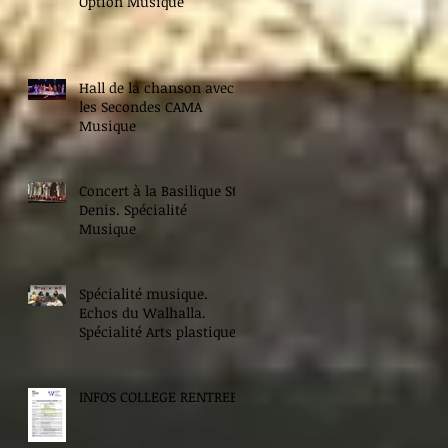
Option Musique
Hall de la chanson avec
les Secondes CAMA
Musique
Concert à la Basilique St
Denis. Spécialité
Musique
Spécialité musique.
Echos du Walhalla.
Spécialité Arts plastiques.
INFOS COLLEGE RENTREE