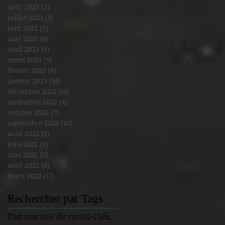
août 2023
(2)
2 posts
juillet 2023
(1)
1 post
juin 2023
(3)
3 posts
mai 2023
(6)
6 posts
avril 2023
(8)
8 posts
mars 2023
(9)
9 posts
février 2023
(9)
9 posts
janvier 2023
(18)
18 posts
décembre 2022
(14)
14 posts
novembre 2022
(4)
4 posts
octobre 2022
(7)
7 posts
septembre 2022
(10)
10 posts
août 2022
(2)
2 posts
juin 2022
(9)
9 posts
mai 2022
(5)
5 posts
avril 2022
(8)
8 posts
mars 2022
(17)
17 posts
Rechercher par Tags
Pas encore de mots-clés.