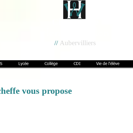
Cité scolaire
Henri Wallon
//
Aubervilliers
S
Lycée
Collège
CDI
Vie de l'élève
cheffe vous propose