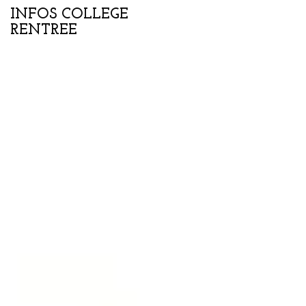
INFOS COLLEGE
Portes ouvertes
RENTREE
collège-lycée samedi
07 février