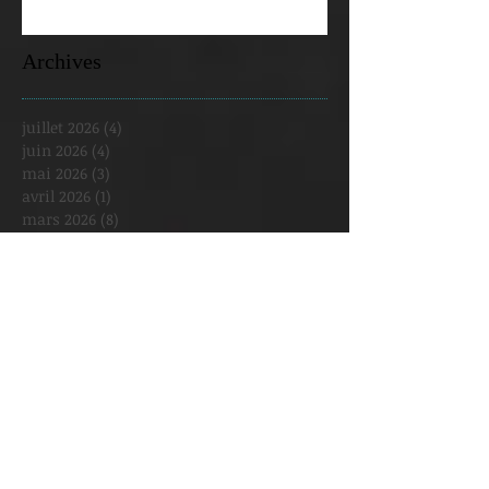
Archives
juillet 2026
(4)
4 posts
juin 2026
(4)
4 posts
mai 2026
(3)
3 posts
avril 2026
(1)
1 post
mars 2026
(8)
8 posts
février 2026
(2)
2 posts
janvier 2026
(5)
5 posts
décembre 2025
(2)
2 posts
novembre 2025
(1)
1 post
octobre 2025
(3)
3 posts
septembre 2025
(3)
3 posts
août 2025
(1)
1 post
juillet 2025
(1)
1 post
juin 2025
(2)
2 posts
mai 2025
(6)
6 posts
avril 2025
(4)
4 posts