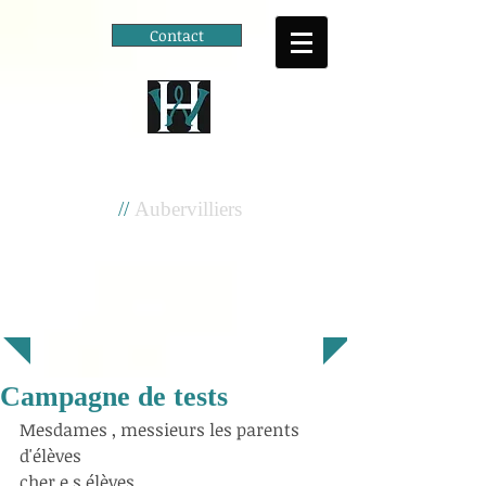
Contact
Cité scolaire
Henri Wallon
//
Aubervilliers
Campagne de tests
Mesdames , messieurs les parents 
d'élèves 
cher.e.s élèves 