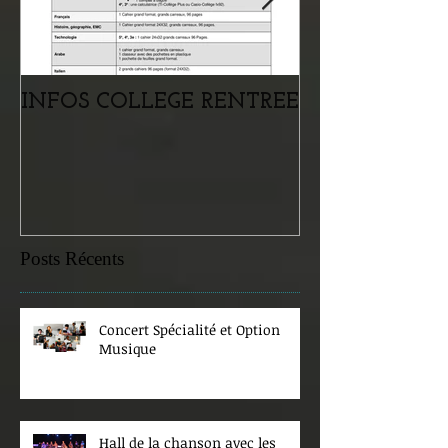
INFOS COLLEGE RENTREE
Portes ouvertes
samedi 07 févr
Posts Récents
Concert Spécialité et Option
Musique
Hall de la chanson avec les