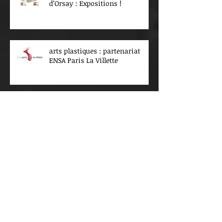
d’Orsay : Expositions !
arts plastiques : partenariat
ENSA Paris La Villette
Archives
juillet 2026
(4)
4 posts
juin 2026
(4)
4 posts
mai 2026
(3)
3 posts
avril 2026
(1)
1 post
mars 2026
(8)
8 posts
février 2026
(2)
2 posts
janvier 2026
(5)
5 posts
décembre 2025
(2)
2 posts
novembre 2025
(1)
1 post
octobre 2025
(3)
3 posts