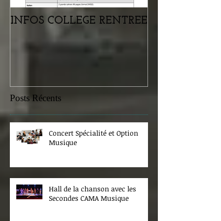
INFOS COLLEGE RENTREE
Portes ouvertes
samedi 07 févr
Posts Récents
Concert Spécialité et Option
Musique
Hall de la chanson avec les
Secondes CAMA Musique