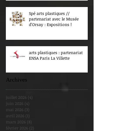
Spé arts plastiques //
partenariat avec le Musée
d’Orsay : Expositions !
arts plastiques : partenariat
ENSA Paris La Villette
Archives
juillet 2026
(4)
4 posts
juin 2026
(4)
4 posts
mai 2026
(3)
3 posts
avril 2026
(1)
1 post
mars 2026
(8)
8 posts
février 2026
(2)
2 posts