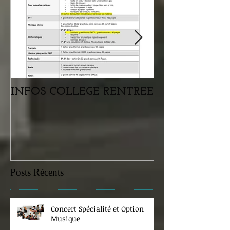
INFOS COLLEGE RENTREE
Portes ouvertes
samedi 07 févr
Posts Récents
Concert Spécialité et Option
Musique