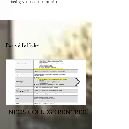
Rédigez un commentaire...
Posts à l'affiche
INFOS COLLEGE RENTREE
Portes ouvertes
samedi 07 févr