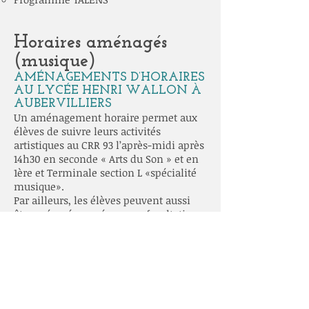
Horaires aménagés
(musique)
AMÉNAGEMENTS D’HORAIRES
AU LYCÉE HENRI WALLON À
AUBERVILLIERS
Un aménagement horaire permet aux
élèves de suivre leurs activités
artistiques au CRR 93 l’après-midi après
14h30 en seconde « Arts du Son » et en
1ère et Terminale section L «spécialité
musique».
Par ailleurs, les élèves peuvent aussi
être préparés aux épreuves facultatives
du baccalauréat via les « ateliers de
préparation à l’épreuve facultative de
musique ou de danse ».
Options artistiques