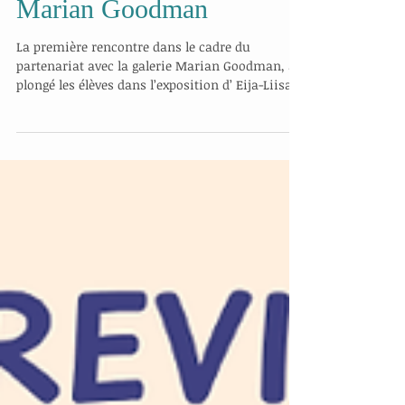
Partenariat avec la galerie
Marian Goodman
La première rencontre dans le cadre du
partenariat avec la galerie Marian Goodman, a
plongé les élèves dans l’exposition d’ Eija-Liisa
Athila: “On breathing” Les élèves de terminale
spécialité arts plastiques ont été accueillis par
Raphaële Coutant qui leur a expliqué le rôle et le
fonctionnement d’une galerie. Puis, la
découverte de l’exposition les a plongés
directement au cœur de plusieurs
questionnements de leur programme avec les
œuvres présentées par la galerie. Eija-Li