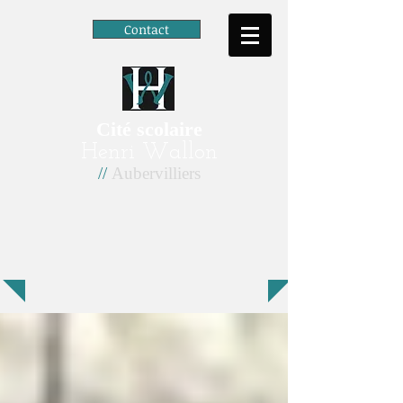
Contact
Cité scolaire
Henri Wallon
//
Aubervilliers