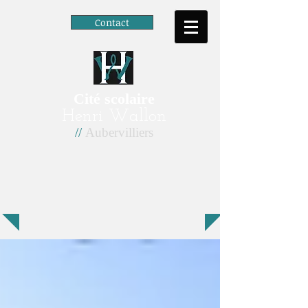
Contact
Cité scolaire
Henri Wallon
//
Aubervilliers