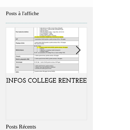
Posts à l'affiche
INFOS COLLEGE RENTREE
Portes ouvertes
samedi 07 févr