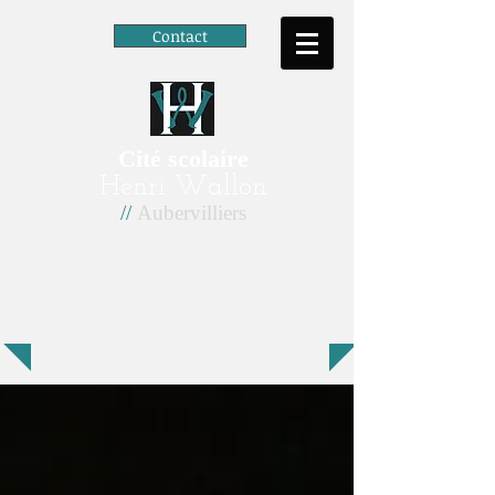
Contact
Cité scolaire
Henri Wallon
//
Aubervilliers