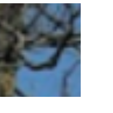
Les lycéennes d’Aalborg sont venues à Henri
Wallon du 22 au 25 septembre pour assister à
des cours et rencontrer les élèves d'Histoire des
Arts qui participeront à l’échange Erasmus +. Le
projet s’articulant autour de la découverte des
peintres impressionnistes français et danois,
les élèves se sont rencontrés autour d’une
présentation du lycée d’Aalborg et de courts
exposés par les élèves français d’œuvres
impressionnistes présentes au Musée d’Orsay
de façon à préparer la vi