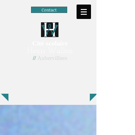
Contact
Cité scolaire
Henri Wallon
//
Aubervilliers