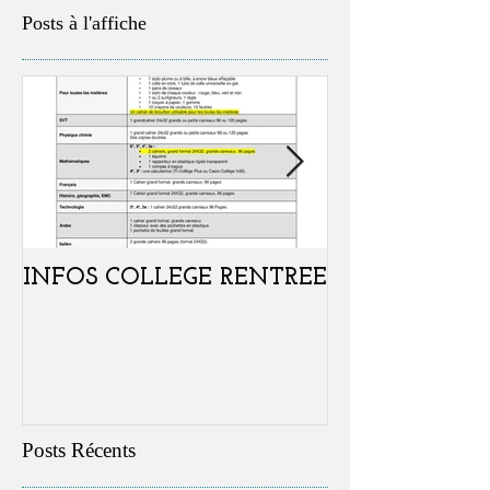
Posts à l'affiche
INFOS COLLEGE RENTREE
Portes ouvertes
samedi 07 févr