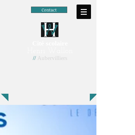
Contact
Cité scolaire
Henri Wallon
//
Aubervilliers