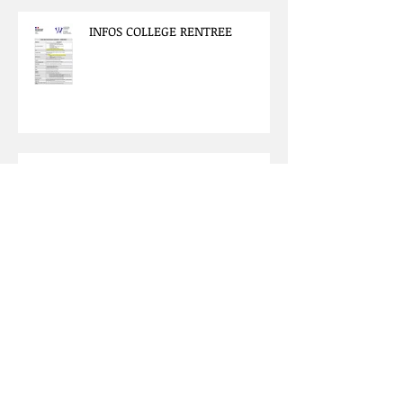
Walhalla. Spécialité Arts
plastiques.
INFOS COLLEGE RENTREE
L'EPS à l'heure slovène : retour
sur mon job shadowing à
Ljubljana
Les spécialités arts plastiques
découvrent le cabinet Jean
Bonna et les Beaux-Arts de Paris