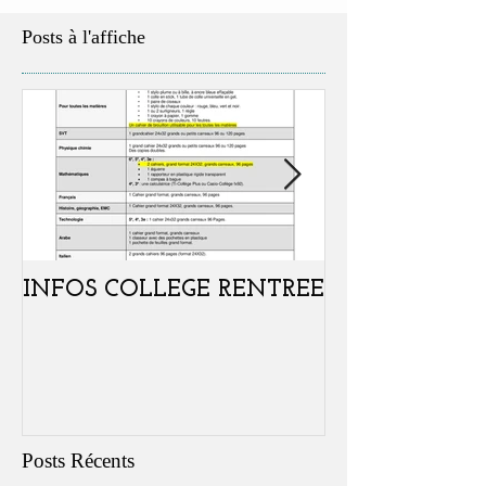
Posts à l'affiche
INFOS COLLEGE RENTREE
Portes ouvertes
samedi 07 févr