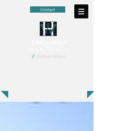
Contact
Cité scolaire
Henri Wallon
//
Aubervilliers