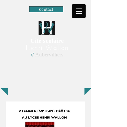
Contact
Cité scolaire
Henri Wallon
//
Aubervilliers