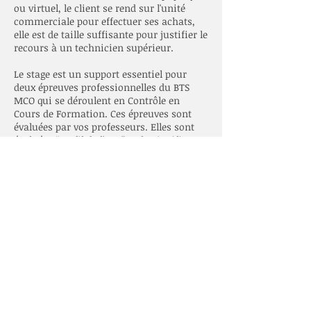
ou virtuel, le client se rend sur l'unité
commerciale pour effectuer ses achats,
elle est de taille suffisante pour justifier le
recours à un technicien supérieur.
Le stage est un support essentiel pour
deux épreuves professionnelles du BTS
MCO qui se déroulent en Contrôle en
Cours de Formation. Ces épreuves sont
évaluées par vos professeurs. Elles sont
évaluées “au fil de l’eau”. Cela signifie que
votre progression peut être valorisée.
Les 2 épreuves concernées sont E41 et E42.
A elles deux, elle totalisent un coefficient
6.
E41 : Développement de la relation client
E42 : Animation et dynamisation de l'offre
Retour au menu