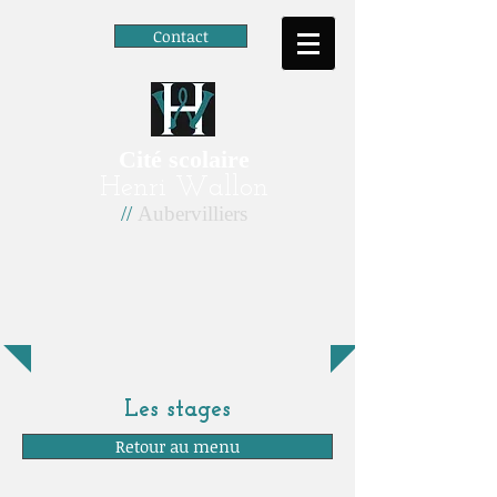
Contact
Cité scolaire
Henri Wallon
//
Aubervilliers
Les stages
Retour au menu