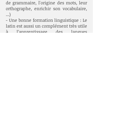
de grammaire, l'origine des mots, leur
orthographe, enrichir son vocabulaire,
...)
- Une bonne formation linguistique : Le
latin est aussi un complément très utile
à l’apprentissage des langues
vivantes ; l’apprentissage théorique de
la langue latine permet en effet de
comprendre et maîtriser des
mécanismes communs à toutes les
langues vivantes (anglais, espagnol,
allemand…).
Comment enseigne t-on
le latin aujourd’hui ?
L’étude de la civilisation et de la langue
se fait à partir de textes authentiques au
contenu varié et intéressant pour les
élèves. Le cours peut s'enrichir de
documents iconographiques, de sorties
pédagogiques.