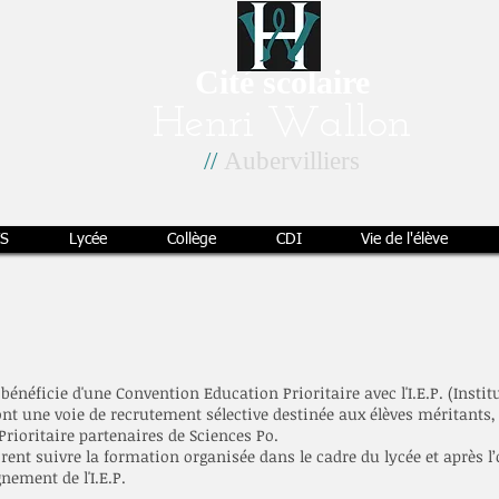
Cité scolaire
Henri Wallon
//
Aubervilliers
S
Lycée
Collège
CDI
Vie de l'élève
bénéficie d'une Convention Education Prioritaire avec l'I.E.P. (Institu
nt une voie de recrutement sélective destinée aux élèves méritants, 
rioritaire partenaires de Sciences Po.
irent suivre la formation organisée dans le cadre du lycée et après l
nement de l'I.E.P.