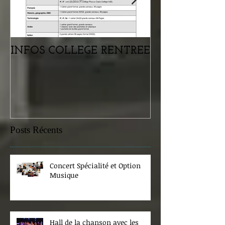
INFOS COLLEGE RENTREE
Portes ouvertes
samedi 07 févr
Posts Récents
Concert Spécialité et Option
Musique
Hall de la chanson avec les