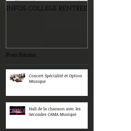
INFOS COLLEGE RENTREE
Portes ouvertes
samedi 07 févr
Posts Récents
Concert Spécialité et Option
Musique
Hall de la chanson avec les
Secondes CAMA Musique