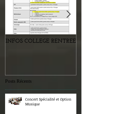
INFOS COLLEGE RENTREE
Portes ouvertes
samedi 07 févr
Posts Récents
Concert Spécialité et Option
Musique