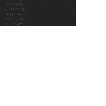
mai 2026
(3)
3 posts
avril 2026
(1)
1 post
mars 2026
(8)
8 posts
février 2026
(2)
2 posts
janvier 2026
(5)
5 posts
décembre 2025
(2)
2 posts
novembre 2025
(1)
1 post
octobre 2025
(3)
3 posts
septembre 2025
(3)
3 posts
août 2025
(1)
1 post
juillet 2025
(1)
1 post
juin 2025
(2)
2 posts
mai 2025
(6)
6 posts
avril 2025
(4)
4 posts
mars 2025
(6)
6 posts
février 2025
(8)
8 posts
janvier 2025
(2)
2 posts
décembre 2024
(3)
3 posts
novembre 2024
(5)
5 posts
octobre 2024
(2)
2 posts
septembre 2024
(6)
6 posts